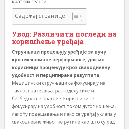
кратких сеанси.
Садржај странице
Увод: Различити погледи на
коришћење уређаја
Стручњаци процењују уређаје за вучу
кроз механичке перформансе, док их
корисници процењују кроз свакодневну
удобност и перципиране резултате.
Медицински стручњаци се фокусирају на
тачност затезања, расподелу силе и
безбедносне прагове. Корисници се
фокусирају на удобност током дугог ношења,
лакоћу подешавања и како се уређај уклапа у
свакодневне животне рутине као што су рад