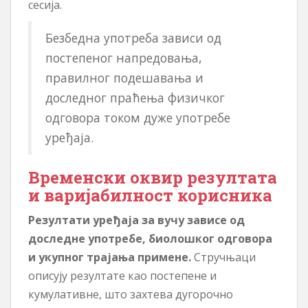
сесија.
Безбедна употреба зависи од
постепеног напредовања,
правилног подешавања и
доследног праћења физичког
одговора током дуже употребе
уређаја.
Временски оквир резултата
и варијабилност корисника
Резултати уређаја за вучу зависе од
доследне употребе, биолошког одговора
и укупног трајања примене.
Стручњаци
описују резултате као постепене и
кумулативне, што захтева дугорочно