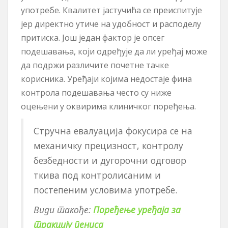
употребе. Квалитет јастучића се преиспитује
јер директно утиче на удобност и расподелу
притиска. Још један фактор је опсег
подешавања, који одређује да ли уређај може
да подржи различите почетне тачке
корисника. Уређаји којима недостаје фина
контрола подешавања често су ниже
оцењени у оквирима клиничког поређења.
Стручна евалуација фокусира се на
механичку прецизност, контролу
безбедности и дугорочни одговор
ткива под контролисаним и
постепеним условима употребе.
Види такође:
Поређење уређаја за
тракцију пениса