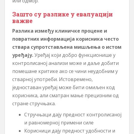
или одмор.
Зашто су разлике у евалуацији
важне
Разлика између клиничке процене и
повратних информација корисника често
ствара супротстављена мишљења о истом
уређају.
Уређај који добро функционише у
контролисаној анализи може и даље добити
помешане критике ако се чини неудобним у
стварној употреби. Истовремено,
једноставан уређај може бити омиљен код
корисника, али сматран мање прецизним од
стране стручњака.
Стручњаци дају предност контролисаној
и равномерној примени силе
Корисници дају предност удобности и