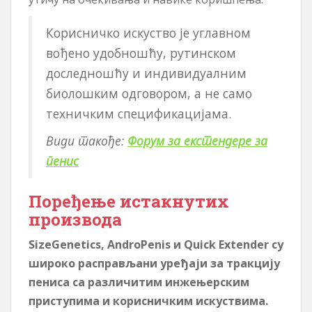
Корисничко искуство је углавном
вођено удобношћу, рутинском
доследношћу и индивидуалним
биолошким одговором, а не само
техничким спецификацијама.
Види такође:
Форум за екстендере за
пенис
Поређење истакнутих
производа
SizeGenetics, AndroPenis и Quick Extender су
широко расправљани уређаји за тракцију
пениса са различитим инжењерским
приступима и корисничким искуствима.