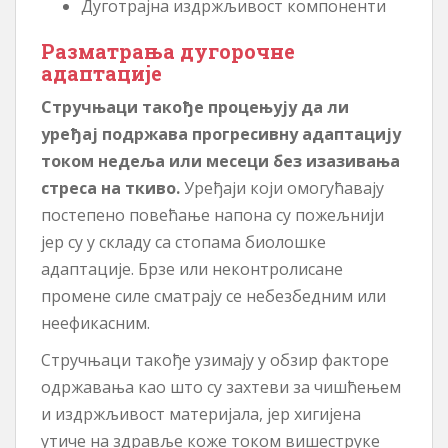
Дуготрајна издржљивост компоненти
Разматрања дугорочне
адаптације
Стручњаци такође процењују да ли
уређај подржава прогресивну адаптацију
током недеља или месеци без изазивања
стреса на ткиво.
Уређаји који омогућавају
постепено повећање напона су пожељнији
јер су у складу са стопама биолошке
адаптације. Брзе или неконтролисане
промене силе сматрају се небезбедним или
неефикасним.
Стручњаци такође узимају у обзир факторе
одржавања као што су захтеви за чишћењем
и издржљивост материјала, јер хигијена
утиче на здравље коже током вишеструке