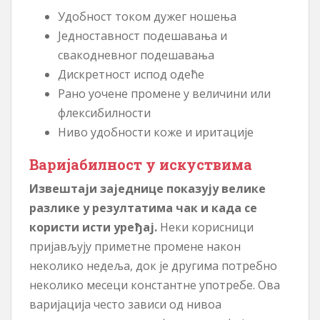
Удобност током дужег ношења
Једноставност подешавања и
свакодневног подешавања
Дискретност испод одеће
Рано уочене промене у величини или
флексибилности
Ниво удобности коже и иритације
Варијабилност у искуствима
Извештаји заједнице показују велике
разлике у резултатима чак и када се
користи исти уређај.
Неки корисници
пријављују приметне промене након
неколико недеља, док је другима потребно
неколико месеци константне употребе. Ова
варијација често зависи од нивоа