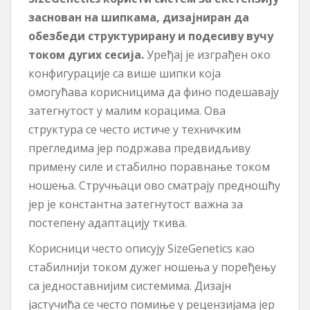
заснован на шипкама, дизајниран да
обезбеди структурирану и подесиву вучу
током дугих сесија.
Уређај је изграђен око
конфигурације са више шипки која
омогућава корисницима да фино подешавају
затегнутост у малим корацима. Ова
структура се често истиче у техничким
прегледима јер подржава предвидљиву
примену силе и стабилно поравнање током
ношења. Стручњаци ово сматрају предношћу
јер је константна затегнутост важна за
постепену адаптацију ткива.
Корисници често описују SizeGenetics као
стабилнији током дужег ношења у поређењу
са једноставнијим системима. Дизајн
јастучића се често помиње у рецензијама јер