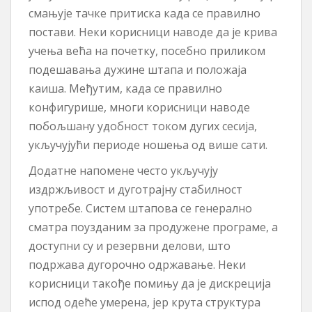
смањује тачке притиска када се правилно
постави. Неки корисници наводе да је крива
учења већа на почетку, посебно приликом
подешавања дужине штапа и положаја
каиша. Међутим, када се правилно
конфигурише, многи корисници наводе
побољшану удобност током дугих сесија,
укључујући периоде ношења од више сати.
Додатне напомене често укључују
издржљивост и дуготрајну стабилност
употребе. Систем штапова се генерално
сматра поузданим за продужене програме, а
доступни су и резервни делови, што
подржава дугорочно одржавање. Неки
корисници такође помињу да је дискреција
испод одеће умерена, јер крута структура