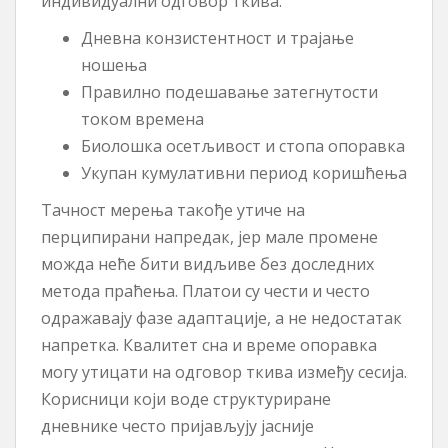
индивидуални одговор ткива.
Дневна конзистентност и трајање
ношења
Правилно подешавање затегнутости
током времена
Биолошка осетљивост и стопа опоравка
Укупан кумулативни период коришћења
Тачност мерења такође утиче на
перципирани напредак, јер мале промене
можда неће бити видљиве без доследних
метода праћења. Платои су чести и често
одражавају фазе адаптације, а не недостатак
напретка. Квалитет сна и време опоравка
могу утицати на одговор ткива између сесија.
Корисници који воде структуриране
дневнике често пријављују јасније