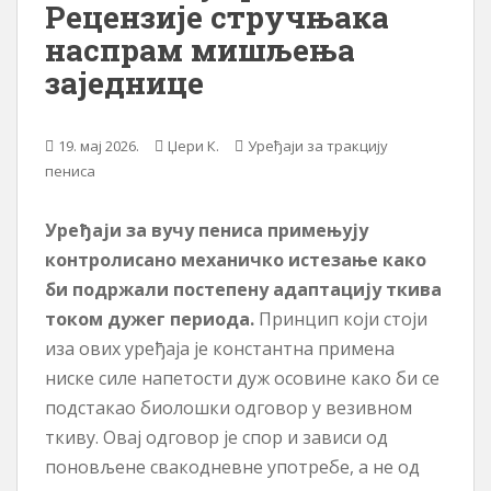
Рецензије стручњака
ж
наспрам мишљења
а
заједнице
ј
19. мај 2026.
Џери К.
Уређаји за тракцију
пениса
Уређаји за вучу пениса примењују
контролисано механичко истезање како
би подржали постепену адаптацију ткива
током дужег периода.
Принцип који стоји
иза ових уређаја је константна примена
ниске силе напетости дуж осовине како би се
подстакао биолошки одговор у везивном
ткиву. Овај одговор је спор и зависи од
поновљене свакодневне употребе, а не од