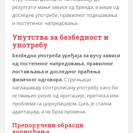
резултати мање зависе од бренда, а више од
доследне употребе, правилног подешавања
и постепеног напредовања.
Упутства за безбедност и
употребу
Безбедна употреба уређаја за вучу зависи
од постепеног напредовања, правилног
постављања и доследног праћења
физичког одговора.
Стручњаци
наглашавају контролисану употребу како би
се смањио ризик од иритације, притиска или
проблема са циркулацијом. Циљ је стална
адаптација, а не брза промена.
Препоручени обрасци
коришћења