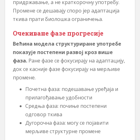
придржавање, а не краткорочну употребу.
Промене се дешавају споро јер адаптација
ткива прати биолошка ограничења.
Очекиване фазе прогресије
Већина модела структуриране употребе
показује постепени развој кроз више
фаза.
Ране фазе се фокусирају на адаптацију,
док се касније фазе фокусирају на мерљиве
промене.
Почетна фаза: подешавање уређаја и
прилагођавање удобности
Средња фаза: почиње постепени
одговор ткива
Дугорочна фаза: могу се појавити
мерљиве структурне промене