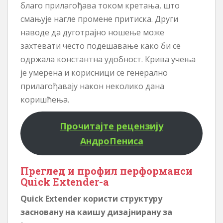
благо прилагођава током кретања, што
смањује нагле промене притиска. Други
наводе да дуготрајно ношење може
захтевати често подешавање како би се
одржала константна удобност. Крива учења
је умерена и корисници се генерално
прилагођавају након неколико дана
коришћења.
Прочитајте рецензију
АндроПениса
Преглед и профил перформанси
Quick Extender-а
Quick Extender користи структуру
засновану на каишу дизајнирану за