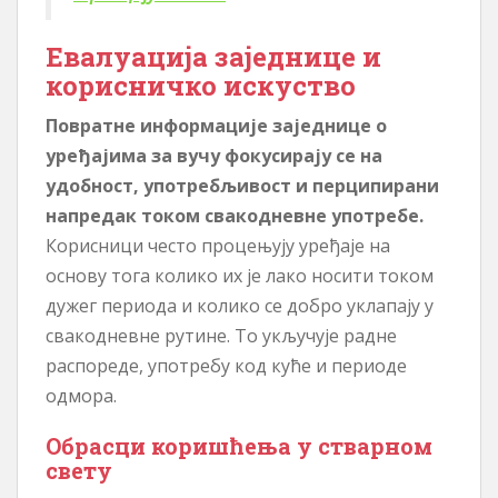
Евалуација заједнице и
корисничко искуство
Повратне информације заједнице о
уређајима за вучу фокусирају се на
удобност, употребљивост и перципирани
напредак током свакодневне употребе.
Корисници често процењују уређаје на
основу тога колико их је лако носити током
дужег периода и колико се добро уклапају у
свакодневне рутине. То укључује радне
распореде, употребу код куће и периоде
одмора.
Обрасци коришћења у стварном
свету