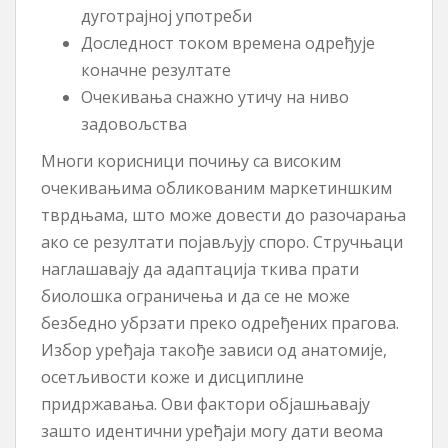
дуготрајној употреби
Доследност током времена одређује
коначне резултате
Очекивања снажно утичу на ниво
задовољства
Многи корисници почињу са високим
очекивањима обликованим маркетиншким
тврдњама, што може довести до разочарања
ако се резултати појављују споро. Стручњаци
наглашавају да адаптација ткива прати
биолошка ограничења и да се не може
безбедно убрзати преко одређених прагова.
Избор уређаја такође зависи од анатомије,
осетљивости коже и дисциплине
придржавања. Ови фактори објашњавају
зашто идентични уређаји могу дати веома