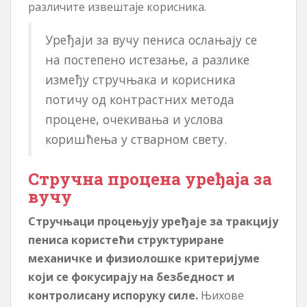
различите извештаје корисника.
Уређаји за вучу пениса ослањају се
на постепено истезање, а разлике
између стручњака и корисника
потичу од контрастних метода
процене, очекивања и услова
коришћења у стварном свету.
Стручна процена уређаја за
вучу
Стручњаци процењују уређаје за тракцију
пениса користећи структуриране
механичке и физиолошке критеријуме
који се фокусирају на безбедност и
контролисану испоруку силе.
Њихове