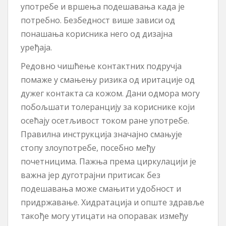
употребе и вршења подешавања када је
потребно. Безбедност више зависи од
понашања корисника него од дизајна
уређаја.
Редовно чишћење контактних подручја
помаже у смањењу ризика од иритације од
дужег контакта са кожом. Дани одмора могу
побољшати толеранцију за кориснике који
осећају осетљивост током ране употребе.
Правилна инструкција значајно смањује
стопу злоупотребе, посебно међу
почетницима. Пажња према циркулацији је
важна јер дуготрајни притисак без
подешавања може смањити удобност и
придржавање. Хидратација и опште здравље
такође могу утицати на опоравак између