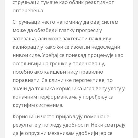
стручњаци тумаче као облик реактивног
оптерећења.
Стручњаци често напомињу да овај систем
може да обезбеди глатку прогресију
затезања, али може захтевати пажљиву
калибрацију како би се избегли недоследни
нивои силе. Уређај се понекад процењује као
осетљивији на грешке у подешавању,
посебно ако каишеви нису правилно
поравнати. Са клиничке перспективе, то
значи да техника корисника игра већу улогу у
коначним перформансама у поређењу са
крутијим системима.
Корисници често пријављују помешане
резултате у погледу удобности. Неки сматрају
да је опружни механизам удобнији јер се