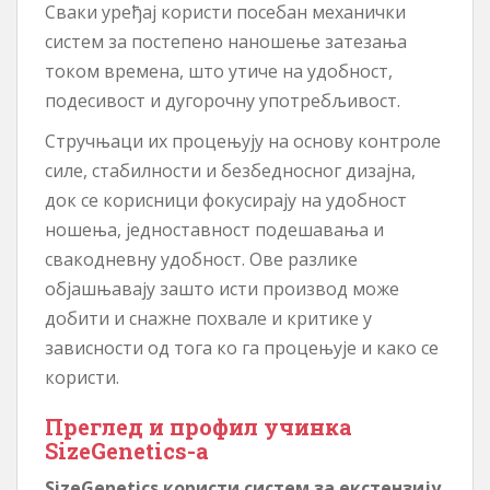
Сваки уређај користи посебан механички
систем за постепено наношење затезања
током времена, што утиче на удобност,
подесивост и дугорочну употребљивост.
Стручњаци их процењују на основу контроле
силе, стабилности и безбедносног дизајна,
док се корисници фокусирају на удобност
ношења, једноставност подешавања и
свакодневну удобност. Ове разлике
објашњавају зашто исти производ може
добити и снажне похвале и критике у
зависности од тога ко га процењује и како се
користи.
Преглед и профил учинка
SizeGenetics-а
SizeGenetics користи систем за екстензију