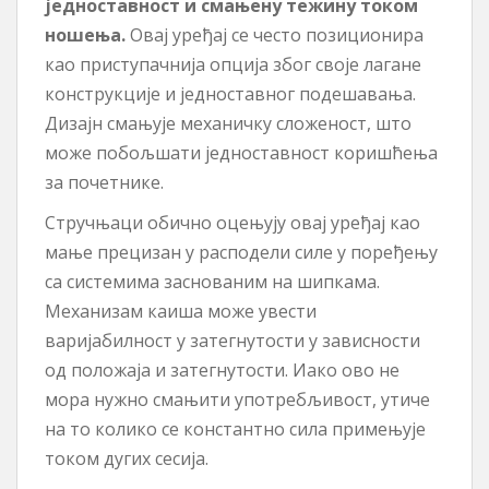
једноставност и смањену тежину током
ношења.
Овај уређај се често позиционира
као приступачнија опција због своје лагане
конструкције и једноставног подешавања.
Дизајн смањује механичку сложеност, што
може побољшати једноставност коришћења
за почетнике.
Стручњаци обично оцењују овај уређај као
мање прецизан у расподели силе у поређењу
са системима заснованим на шипкама.
Механизам каиша може увести
варијабилност у затегнутости у зависности
од положаја и затегнутости. Иако ово не
мора нужно смањити употребљивост, утиче
на то колико се константно сила примењује
током дугих сесија.