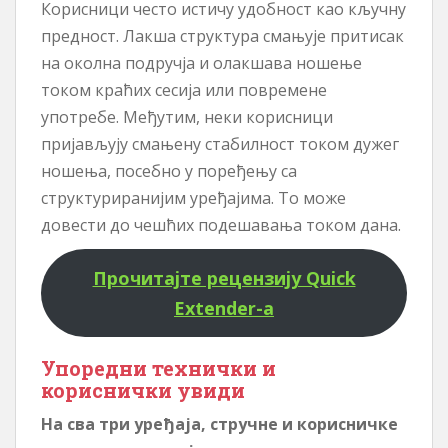
Корисници често истичу удобност као кључну
предност. Лакша структура смањује притисак
на околна подручја и олакшава ношење
током краћих сесија или повремене
употребе. Међутим, неки корисници
пријављују смањену стабилност током дужег
ношења, посебно у поређењу са
структуриранијим уређајима. То може
довести до чешћих подешавања током дана.
Прочитајте рецензију Quick
Extender-а
Упоредни технички и
кориснички увиди
На сва три уређаја, стручне и корисничке