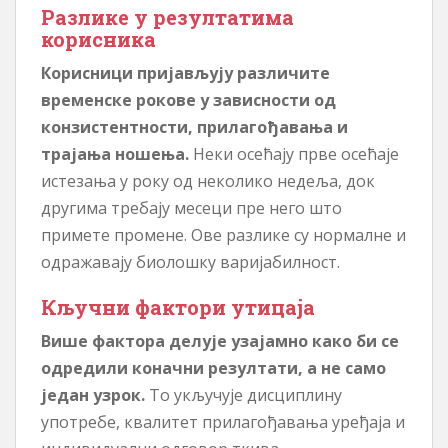
Разлике у резултатима
корисника
Корисници пријављују различите
временске рокове у зависности од
конзистентности, прилагођавања и
трајања ношења.
Неки осећају прве осећаје
истезања у року од неколико недеља, док
другима требају месеци пре него што
примете промене. Ове разлике су нормалне и
одражавају биолошку варијабилност.
Кључни фактори утицаја
Више фактора делује узајамно како би се
одредили коначни резултати, а не само
један узрок.
То укључује дисциплину
употребе, квалитет прилагођавања уређаја и