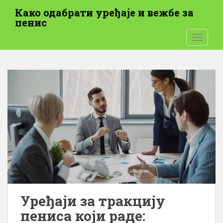
П
Како одабрати уређаје и вежбе за
р
пенис
е
УКЉУЧ
с
к
о
ч
и
н
а
г
л
а
в
н
и
с
Уређаји за тракцију
а
пениса који раде:
д
р