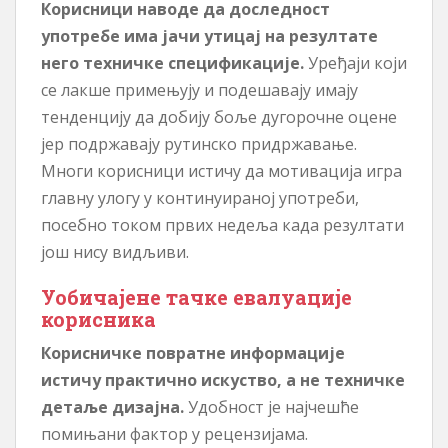
Корисници наводе да доследност
употребе има јачи утицај на резултате
него техничке спецификације.
Уређаји који
се лакше примењују и подешавају имају
тенденцију да добију боље дугорочне оцене
јер подржавају рутинско придржавање.
Многи корисници истичу да мотивација игра
главну улогу у континуираној употреби,
посебно током првих недеља када резултати
још нису видљиви.
Уобичајене тачке евалуације
корисника
Корисничке повратне информације
истичу практично искуство, а не техничке
детаље дизајна.
Удобност је најчешће
помињани фактор у рецензијама.