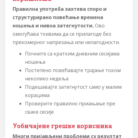
Правилна употреба захтева споро и
структурирано повећање времена
ношења и нивоа затегнутости.
Ово
омогућава ткивима да се прилагоде без
прекомерног напрезања или нелагодности.
Почните са кратким дневним сесијама
ношења
Постепено повећавајте трајање током
неколико недеља
Подешавајте затегнутост само у малим
корацима
Проверите правилно приањање пре
сваке сесије
Уобичајене грешке корисника
Многи пријављени проблеми су резултат