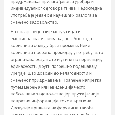
придржавања, прилагођавања уређаја и
индивидуалног одговора ткива. Недоследна
употреба је један од најчешћих разлога за
смањено задовољство.
На онлајн рецензије могу утицати
емоционална очекивања, посебно када
корисници очекују брзе промене. Неки
корисници прерано прекидају употребу, што
ограничава резултате и утиче на перцепцију
ефикасности. Други погрешно подешавају
уређаје, што доводи до нелагодности и
смањеног придржавања. Праћење напретка
путем мерења или евиденција често
побољшава задовољство јер пружа јасније
повратне информације током времена.
Дискусије вршњака на форумима такође
утичу на очекивања и навике коришћења.