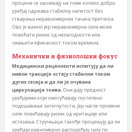
процене се заснивају на томе колико добро
уређај одржава стабилну напетост без
стварања неравномерних тачака притиска.
Ово је важно јер неравномерна сила може
повећати ризик од нелагодности или
смањити ефикасност током времена.
Механички и физиолошки фокус
Медицински рецензенти испитују да ли
нивои тракције остају стабилни током
дугих сесија и да ли је очувана
циркулација ткива.
Они дају предност
уређајима који омогућавају постепено
подешавање затегнутости, јер нагле промене
силе повећавају ризик од иритације или
истезања. Стручњаци такође процењују да ли
уређаји равномерно распоређују силу по