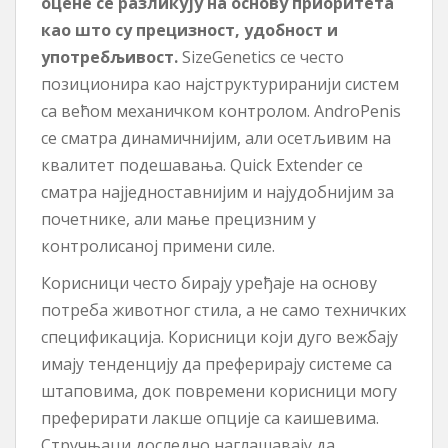
оцене се разликују на основу приоритета
као што су прецизност, удобност и
употребљивост.
SizeGenetics се често
позиционира као најструктуриранији систем
са већом механичком контролом. AndroPenis
се сматра динамичнијим, али осетљивим на
квалитет подешавања. Quick Extender се
сматра најједноставнијим и најудобнијим за
почетнике, али мање прецизним у
контролисаној примени силе.
Корисници често бирају уређаје на основу
потреба животног стила, а не само техничких
спецификација. Корисници који дуго вежбају
имају тенденцију да преферирају системе са
штаповима, док повремени корисници могу
преферирати лакше опције са каишевима.
Стручњаци доследно наглашавају да