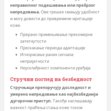
неправилног подешавања или пребрзог
напредовања.
Ове грешке смањују удобност
и могу довести до привремене иритације
коже.
Прерано примењивање прекомерне
затегнутости
Прескакање периода адаптације
Игнорисање раних сигнала
непријатности
Неусклађеност компоненти уређаја
Стручни поглед на безбедност
Стручњаци препоручују доследност и
умерено напредовање као најбезбеднији
дугорочни приступ.
Такође наглашавају
важност праћења стања коже током