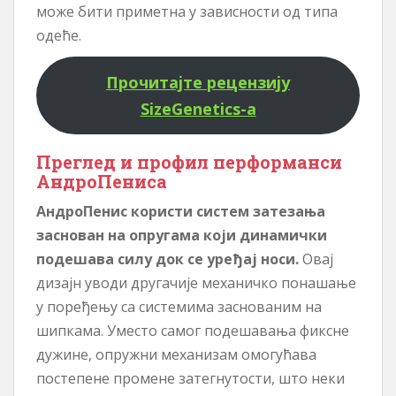
може бити приметна у зависности од типа
одеће.
Прочитајте рецензију
SizeGenetics-а
Преглед и профил перформанси
АндроПениса
АндроПенис користи систем затезања
заснован на опругама који динамички
подешава силу док се уређај носи.
Овај
дизајн уводи другачије механичко понашање
у поређењу са системима заснованим на
шипкама. Уместо самог подешавања фиксне
дужине, опружни механизам омогућава
постепене промене затегнутости, што неки