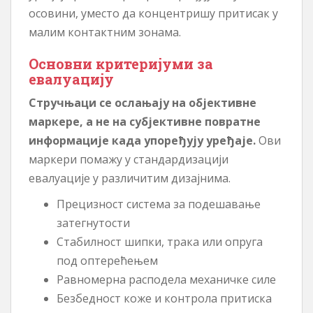
осовини, уместо да концентришу притисак у
малим контактним зонама.
Основни критеријуми за
евалуацију
Стручњаци се ослањају на објективне
маркере, а не на субјективне повратне
информације када упоређују уређаје.
Ови
маркери помажу у стандардизацији
евалуације у различитим дизајнима.
Прецизност система за подешавање
затегнутости
Стабилност шипки, трака или опруга
под оптерећењем
Равномерна расподела механичке силе
Безбедност коже и контрола притиска