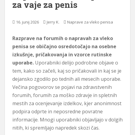
za vaje za penis
i
n
o
16. junij 2026
Jerry K.
Naprave za vleko penisa
Razprave na forumih o napravah za vleko
penisa se običajno osredotočajo na osebne
izkušnje, pričakovanja in vzorce rutinske
uporabe.
Uporabniki delijo podrobne objave o
tem, kako so začeli, kaj so pričakovali in kaj se je
dejansko zgodilo po tednih ali mesecih uporabe.
Večina pogovorov se pojavi na zdravstvenih
forumih, forumih za moško zdravje in spletnih
mestih za ocenjevanje izdelkov, kjer anonimnost
podpira odprte in neposredne povratne
informacije. Mnogi uporabniki objavljajo v dolgih
nitih, ki spremljajo napredek skozi čas.