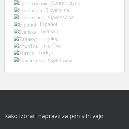
Cрпски језик
Slovenčina
Slovenščina
Español
Svenska
Tagalog
ภาษาไทย
Türkçe
Українська
Kako izbrati naprave za penis in vaje