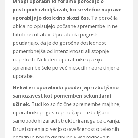
Mnogi uporabniki foruma poročajo o
postopnih izboljšavah, ko se vlečne naprave
uporabljajo dosledno skozi čas.
Ta poročila
običajno opisujejo počasne spremembe in ne
hitrih rezultatov. Uporabniki pogosto
poudarjajo, da je dolgoročna doslednost
pomembnejša od intenzivnosti ali stopnje
napetosti. Nekateri uporabniki opazijo
spremembe šele po več mesecih neprekinjene
uporabe.
Nekateri uporabniki poudarjajo izboljšano
samozavest kot pomemben sekundarni
učinek.
Tudi ko so fizične spremembe majhne, ​​
uporabniki pogosto poročajo o izboljšani
samopodobi zaradi strukturiranega delovanja.
Drugi omenjajo večjo ozaveščenost o telesnih
odzivih in boljšo disciplino v vsakodnevnih