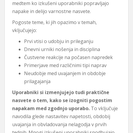
medtem ko izkušeni uporabniki popravljajo
napake in delijo varnostne nasvete.
Pogoste teme, ki jih opazimo v temah,
vključujejo:
Prvi vtisi o udobju in prileganju
Dnevni urniki nošenja in disciplina
Čustvene reakcije na počasen napredek
Primerjave med različnimi tipi naprav
Neudobje med uvajanjem in obdobje
prilagajanja
Uporabniki si izmenjujejo tudi praktične
nasvete o tem, kako se izogniti pogostim
napakam med zgodnjo uporabo.
To vključuje
navodila glede nastavitev napetosti, obdobij
uvajanja in obvladovanja nelagodja v prvih
tednih. Mnogi izkušeni uporabniki spodbujajo