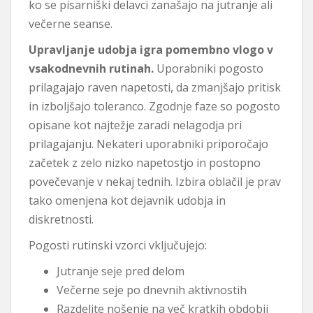
ko se pisarniški delavci zanašajo na jutranje ali
večerne seanse.
Upravljanje udobja igra pomembno vlogo v
vsakodnevnih rutinah.
Uporabniki pogosto
prilagajajo raven napetosti, da zmanjšajo pritisk
in izboljšajo toleranco. Zgodnje faze so pogosto
opisane kot najtežje zaradi nelagodja pri
prilagajanju. Nekateri uporabniki priporočajo
začetek z zelo nizko napetostjo in postopno
povečevanje v nekaj tednih. Izbira oblačil je prav
tako omenjena kot dejavnik udobja in
diskretnosti.
Pogosti rutinski vzorci vključujejo:
Jutranje seje pred delom
Večerne seje po dnevnih aktivnostih
Razdelite nošenje na več kratkih obdobij