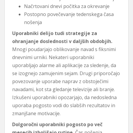
Načrtovani dnevi počitka za okrevanje
Postopno povečevanje tedenskega časa
nošenja
Uporabniki delijo tudi strategije za
ohranjanje doslednosti v daljših obdobjih.
Mnogi poudarjajo oblikovanje navad s fiksnimi
dnevnimi urniki. Nekateri uporabniki
uporabljajo alarme ali aplikacije za sledenje, da
se izognejo zamujenim sejam. Drugi priporočajo
povezovanje uporabe naprav z obstoječimi
navadami, kot sta gledanje televizije ali branje.
Izkušeni uporabniki opozarjajo, da nedosledna
uporaba pogosto vodi do slabših rezultatov in
zmanjšane motivacije.
Dolgoročni uporabniki pogosto po več
mesecih izboljšajo rutine.
Čas nošenja