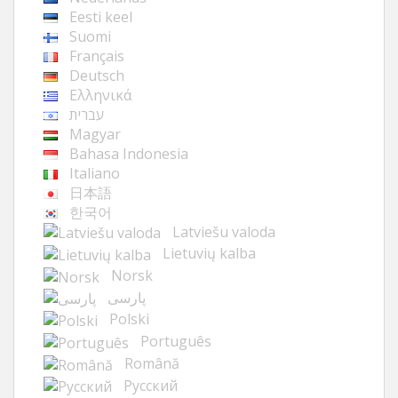
Eesti keel
Suomi
Français
Deutsch
Ελληνικά
עברית
Magyar
Bahasa Indonesia
Italiano
日本語
한국어
Latviešu valoda
Lietuvių kalba
Norsk
پارسی
Polski
Português
Română
Русский