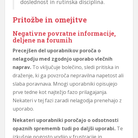
doslednost in rutinska disciplina.
Pritožbe in omejitve
Negativne povratne informacije,
deljene na forumih
Precejšen del uporabnikov poroča o
nelagodju med zgodnjo uporabo vlečnih
naprav.
To vključuje bolečino, sledi pritiska in
draženje, ki ga povzroča nepravilna napetost ali
slaba poravnava. Mnogi uporabniki opisujejo
prve tedne kot najtežjo fazo prilagajanja.
Nekateri v tej fazi zaradi nelagodja prenehajo z
uporabo.
Nekateri uporabniki poročajo o odsotnosti
opaznih sprememb tudi po daljši uporabi.
Te
izkušnje pogosto vodijo v frustracije in