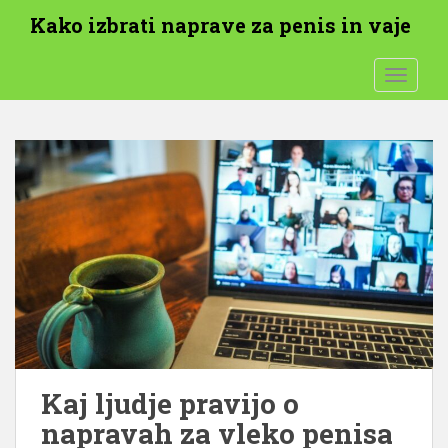
P
Kako izbrati naprave za penis in vaje
r
e
PREKLO
s
k
o
č
i
n
a
g
l
a
v
n
o
v
Kaj ljudje pravijo o
s
napravah za vleko penisa
e
b