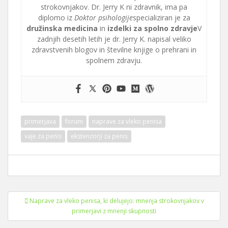
strokovnjakov. Dr. Jerry K ni zdravnik, ima pa
diplomo iz
Doktor psihologije
specializiran je za
družinska medicina
in
izdelki za spolno zdravje
V
zadnjih desetih letih je dr. Jerry K. napisal veliko
zdravstvenih blogov in številne knjige o prehrani in
spolnem zdravju.
primerjava
forum
naprave za vleko penisa
vaje za penis
ekstenzorji za penis
Navigacija
Naprave za vleko penisa, ki delujejo: mnenja strokovnjakov v
prispevkov
primerjavi z mnenji skupnosti