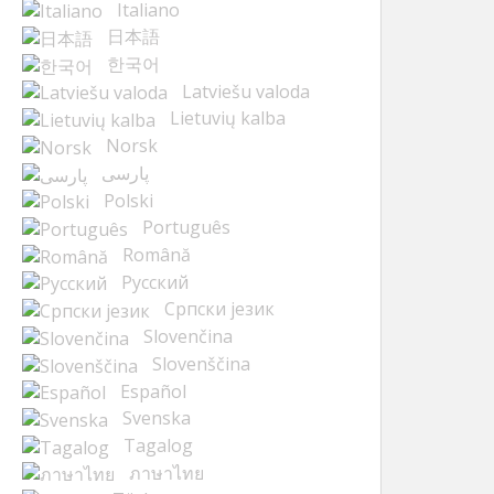
Italiano
日本語
한국어
Latviešu valoda
Lietuvių kalba
Norsk
پارسی
Polski
Português
Română
Русский
Cрпски језик
Slovenčina
Slovenščina
Español
Svenska
Tagalog
ภาษาไทย