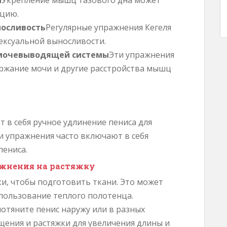
и
Укрепление мышц тазового дна может
яцию.
носливость
Регулярные упражнения Кегеля
ексуальной выносливости.
 мочевыводящей системы
Эти упражнения
ржание мочи и другие расстройства мышц
 в себя ручное удлинение пениса для
ти упражнения часто включают в себя
пениса.
жнения на растяжку
и, чтобы подготовить ткани. Это может
пользование теплого полотенца.
отяните пенис наружу или в разных
щения и растяжки для увеличения длины и