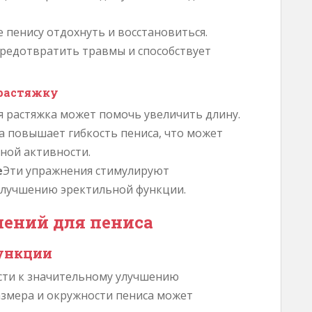
 пенису отдохнуть и восстановиться.
редотвратить травмы и способствует
растяжку
я растяжка может помочь увеличить длину.
а повышает гибкость пениса, что может
ной активности.
е
Эти упражнения стимулируют
улучшению эректильной функции.
ений для пениса
ункции
сти к значительному улучшению
азмера и окружности пениса может