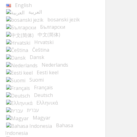
English
العربية
bosanski jezik
Български
中文(简体)
Hrvatski
Čeština
Dansk
Nederlands
Eesti keel
Suomi
Français
Deutsch
Ελληνικά
עברית
Magyar
Bahasa
Indonesia