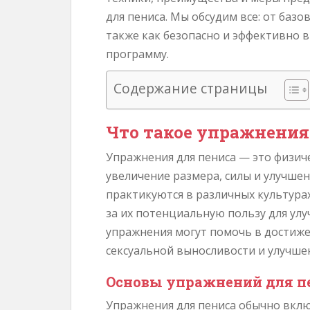
е
для пениса. Мы обсудим все: от баз
р
также как безопасно и эффективно 
ж
программу.
и
м
Содержание страницы
о
м
у
Что такое упражнения
Упражнения для пениса — это физич
увеличение размера, силы и улучше
практикуются в различных культура
за их потенциальную пользу для улу
упражнения могут помочь в достиж
сексуальной выносливости и улучше
Основы упражнений для п
Упражнения для пениса обычно вклю