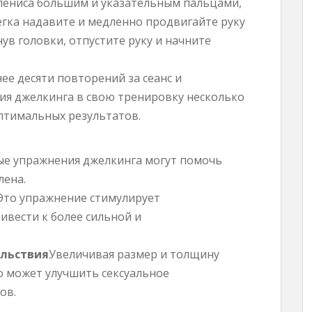
пениса большим и указательным пальцами,
легка надавите и медленно продвигайте руку
нув головки, отпустите руку и начните
ее десяти повторений за сеанс и
ия джелкинга в свою тренировку несколько
птимальных результатов.
ые упражнения джелкинга могут помочь
лена.
Это упражнение стимулирует
ивести к более сильной и
ольствия
Увеличивая размер и толщину
о может улучшить сексуальное
ов.