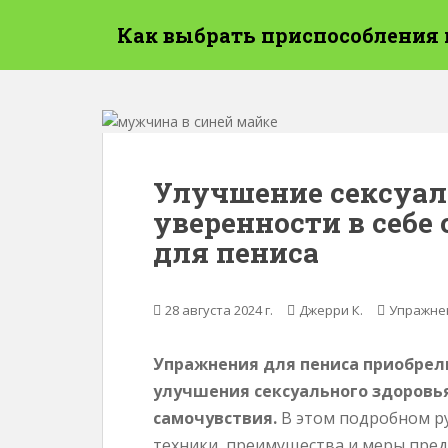
П
Как выбрать приспособления 
е
р
е
й
т
и
к
Улучшение сексуал
о
уверенности в себ
с
н
для пениса
о
в
н
28 августа 2024 г.
Джерри К.
Упражнен
о
м
Упражнения для пениса приобрел
у
улучшения сексуального здоровья
с
самочувствия.
В этом подробном р
о
техники, преимущества и меры пред
д