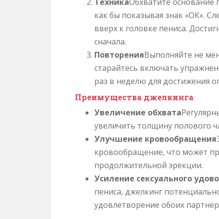
Техника
Обхватите основание 
как бы показывая знак «ОК». С
вверх к головке пениса. Достиг
сначала.
Повторения
Выполняйте не мен
старайтесь включать упражнен
раз в неделю для достижения о
Преимущества джелкинга
Увеличение обхвата
Регулярн
увеличить толщину полового ч
Улучшение кровообращения
кровообращение, что может пр
продолжительной эрекции.
Усиление сексуального удов
пениса, джелкинг потенциальн
удовлетворение обоих партнер