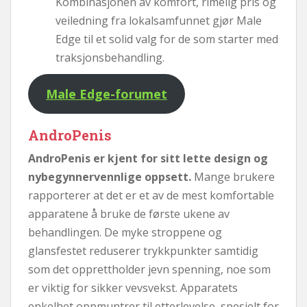
Kombinasjonen av komfort, rimelig pris og
veiledning fra lokalsamfunnet gjør Male
Edge til et solid valg for de som starter med
traksjonsbehandling.
Male Edge-forumet
AndroPenis
AndroPenis er kjent for sitt lette design og
nybegynnervennlige oppsett.
Mange brukere
rapporterer at det er et av de mest komfortable
apparatene å bruke de første ukene av
behandlingen. De myke stroppene og
glansfestet reduserer trykkpunkter samtidig
som det opprettholder jevn spenning, noe som
er viktig for sikker vevsvekst. Apparatets
enkelhet oppmuntrer til etterlevelse, spesielt for