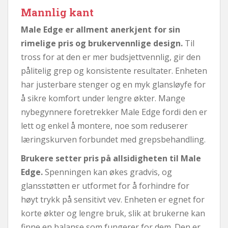
Mannlig kant
Male Edge er allment anerkjent for sin
rimelige pris og brukervennlige design.
Til
tross for at den er mer budsjettvennlig, gir den
pålitelig grep og konsistente resultater. Enheten
har justerbare stenger og en myk glansløyfe for
å sikre komfort under lengre økter. Mange
nybegynnere foretrekker Male Edge fordi den er
lett og enkel å montere, noe som reduserer
læringskurven forbundet med grepsbehandling.
Brukere setter pris på allsidigheten til Male
Edge.
Spenningen kan økes gradvis, og
glansstøtten er utformet for å forhindre for
høyt trykk på sensitivt vev. Enheten er egnet for
korte økter og lengre bruk, slik at brukerne kan
finne en balanse som fungerer for dem. Den er