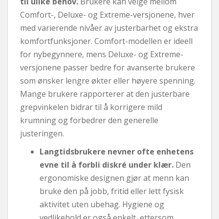
til ulike behov.
Brukere kan velge mellom
Comfort-, Deluxe- og Extreme-versjonene, hver
med varierende nivåer av justerbarhet og ekstra
komfortfunksjoner. Comfort-modellen er ideell
for nybegynnere, mens Deluxe- og Extreme-
versjonene passer bedre for avanserte brukere
som ønsker lengre økter eller høyere spenning.
Mange brukere rapporterer at den justerbare
grepvinkelen bidrar til å korrigere mild
krumning og forbedrer den generelle
justeringen.
Langtidsbrukere nevner ofte enhetens
evne til å forbli diskré under klær.
Den
ergonomiske designen gjør at menn kan
bruke den på jobb, fritid eller lett fysisk
aktivitet uten ubehag. Hygiene og
vedlikehold er også enkelt, ettersom