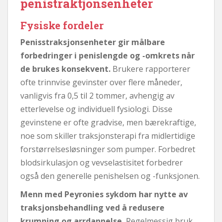
penistraktjonsenheter
Fysiske fordeler
Penisstraksjonsenheter gir målbare
forbedringer i penislengde og -omkrets når
de brukes konsekvent.
Brukere rapporterer
ofte trinnvise gevinster over flere måneder,
vanligvis fra 0,5 til 2 tommer, avhengig av
etterlevelse og individuell fysiologi. Disse
gevinstene er ofte gradvise, men bærekraftige,
noe som skiller traksjonsterapi fra midlertidige
forstørrelsesløsninger som pumper. Forbedret
blodsirkulasjon og vevselastisitet forbedrer
også den generelle penishelsen og -funksjonen.
Menn med Peyronies sykdom har nytte av
traksjonsbehandling ved å redusere
krumning og arrdannelse.
Regelmessig bruk